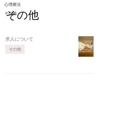
心理療法
その他
その他
求人について
その他
SDPC
草加獨協大学前心理クリニック
所在地 〒340-0041
埼玉県草加市松原5-1-6
​048-944-7045
TEL
​FAX番号は