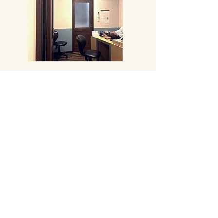
診療日時*
＊ 公称時間
（電話・窓口での受付時間です。）
＊ 通院中は、時間外にも追加料金なしの予約が可能です
（電話・対面相談）。
水・木
15:00～19:00
土
15:00～17:00
休診 日･月･火･金･祝