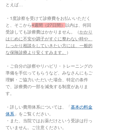
とえば…
・1度診察を受けて診療費をお払いいただく
と、そこから
4週間（27日間）
以内は、何回
受診しても診療費はかかりません。（
かかり
はじめに不安や調子がすぐに整わない時や、
しっかり相談をしていきたい方には、一般的
な保険診療より安くすみます。
）
・ご自分の診察やリハビリ・トレーニングの
準備を手伝ってもらうなど、みなさんにもご
理解・ご協力いただいた場合、特定の条件
で、診療費の一部を減免する制度がありま
す。
・詳しい費用体系については、「
基本の料金
体系
」をご覧ください。
・また、当院ではお薬だけという受診は行っ
ていません。ご注意ください。